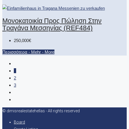
Μονοκατοικία Προς Πώληση Στην
Τραγάνα Μεσσηνίας (REF484)
250,000€
Περισσότερα - Mehr - More
1
2
3
© dimisrealestatehellas - All rights reserved
Board