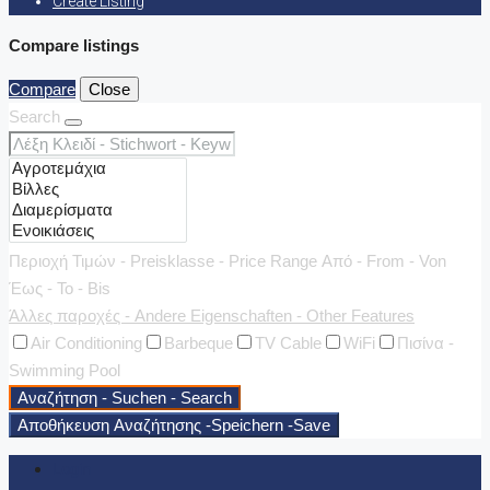
Create Listing
Compare listings
Compare
Close
Search
Περιοχή Τιμών - Preisklasse - Price Range
Από - From - Von
Έως - To - Bis
Άλλες παροχές - Andere Eigenschaften - Other Features
Air Conditioning
Barbeque
TV Cable
WiFi
Πισίνα -
Swimming Pool
Αναζήτηση - Suchen - Search
Αποθήκευση Αναζήτησης -Speichern -Save
Login