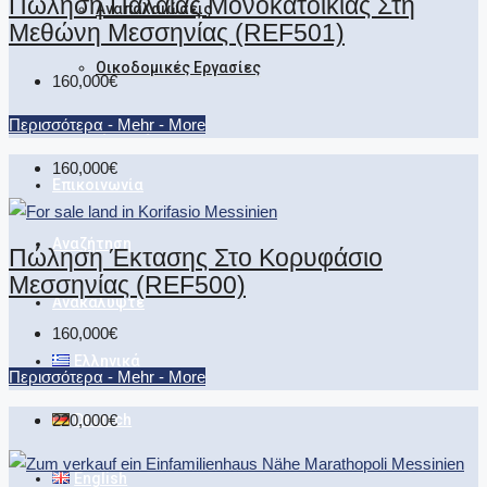
Πώληση Παλαιάς Μονοκατοικίας Στη
Αναπαλαιώσεις
Μεθώνη Μεσσηνίας (REF501)
Οικοδομικές Εργασίες
160,000€
Περισσότερα - Mehr - More
Έκθεση Ακινήτων
160,000€
Επικοινωνία
Αναζήτηση
Πώληση Έκτασης Στο Κορυφάσιο
Μεσσηνίας (REF500)
Ανακαλύψτε
160,000€
Ελληνικά
Περισσότερα - Mehr - More
Deutsch
220,000€
English