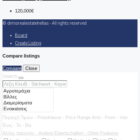
120,000€
© dimisrealestatehellas - All rights reserved
Board
Create Listing
Compare listings
Compare
Close
Search
Περιοχή Τιμών - Preisklasse - Price Range
Από - From - Von
Έως - To - Bis
Άλλες παροχές - Andere Eigenschaften - Other Features