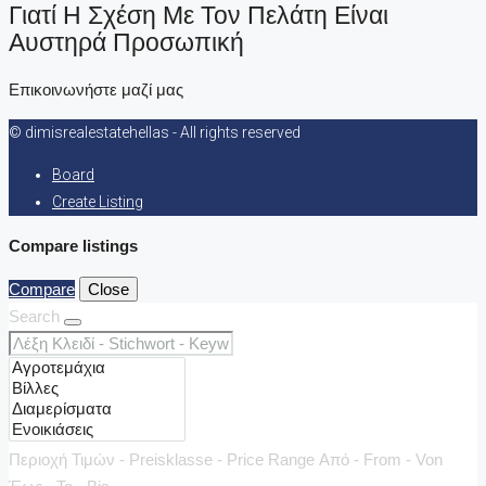
Γιατί Η Σχέση Με Τον Πελάτη Είναι
Αυστηρά Προσωπική
Επικοινωνήστε μαζί μας
© dimisrealestatehellas - All rights reserved
Board
Create Listing
Compare listings
Compare
Close
Search
Περιοχή Τιμών - Preisklasse - Price Range
Από - From - Von