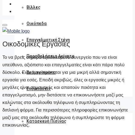
Βίλλες
Οικόπεδα
Επαγγελματική Στέγη
Οικοδομικές Εργασίες
Παραθαλάσσια Ακίνητα
Το να βρεις σήμερα εξειδικευμένο συνεργείο που να είναι
υπεύθυνο, αξιόπιστο και επαγγελματίες είναι κάτι πάρα πολύ
δύσκολο. Ειδικά αν πρόκειται για μια μικρή αλλά σημαντική
Διαμερίσματα
εργασία για εσάς. Επειδή ακριβώς, όλες οι εργασίες μικρές ή
μεγάλες είναι σημαντικές και απαιτούν ποιότητα και
Ενοικιάσεις
επαγγελματισμό, μην διστάσετε να επικοινωνήσετε μαζί μας
καλώντας στα ακόλουθα τηλέφωνα ή συμπληρώνοντας τη
Αναλαμβάνουμε
διπλανή φόρμα. Για περισσότερες πληροφορίες επικοινωνήστε
μαζί μας στα ακόλουθα τηλέφωνα ή συμπληρώστε τη φόρμα
Κατασκευή Πισίνας
επικοινωνίας.