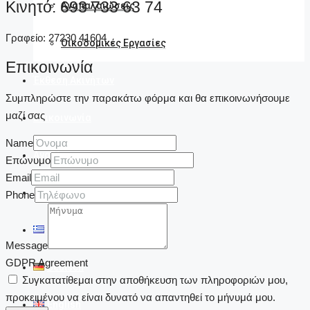
Κινητό: 693 733 63 74
Αναπαλαιώσεις
Γραφείο: 27230 41604
Οικοδομικές Εργασίες
Επικοινωνία
Έκθεση Ακινήτων
Συμπληρώστε την παρακάτω φόρμα και θα επικοινωνήσουμε
μαζί σας
Επικοινωνία
Name
Αναζήτηση
Επώνυμο
Email
Ανακαλύψτε
Phone
Ελληνικά
Message
GDPR Agreement
Deutsch
Συγκατατίθεμαι στην αποθήκευση των πληροφοριών μου,
προκειμένου να είναι δυνατό να απαντηθεί το μήνυμά μου.
English