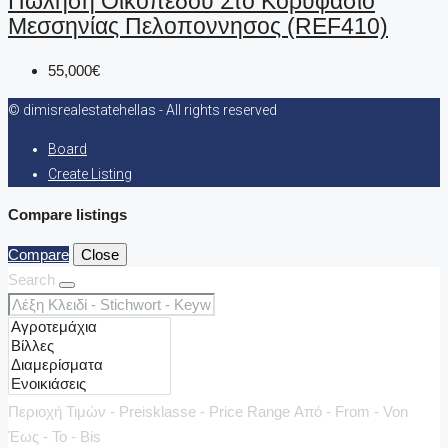
Πώληση Οικοπέδου Στο Κορυφάσιο
Μεσσηνίας Πελοποννησος (REF410)
55,000€
© dimisrealestatehellas - All rights reserved
Board
Create Listing
Compare listings
Compare
Close
Search
Περιοχή Τιμών - Preisklasse - Price Range
Από - From - Von
Έως - To - Bis