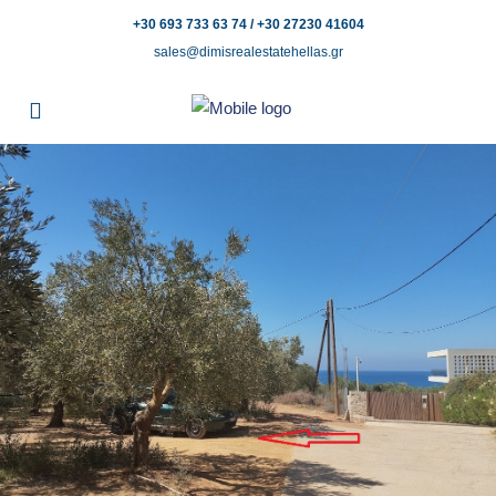
+30 693 733 63 74 / +30 27230 41604
sales@dimisrealestatehellas.gr