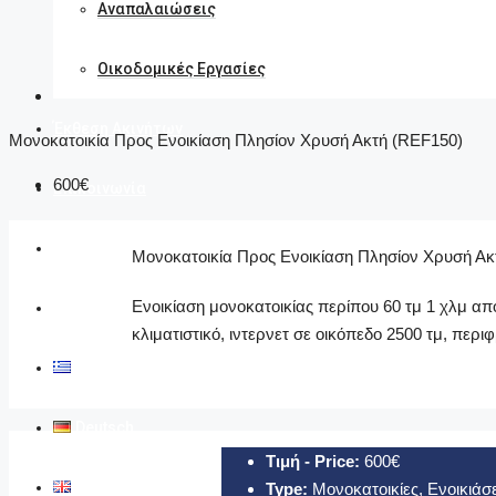
Αναπαλαιώσεις
Οικοδομικές Εργασίες
Έκθεση Ακινήτων
Μονοκατοικία Προς Ενοικίαση Πλησίον Χρυσή Ακτή (REF150)
600€
Επικοινωνία
Αναζήτηση
Μονοκατοικία Προς Ενοικίαση Πλησίον Χρυσή Ακ
Ενοικίαση μονοκατοικίας περίπου 60 τμ 1 χλμ απ
Ανακαλύψτε
κλιματιστικό, ιντερνετ σε οικόπεδο 2500 τμ, περι
Ελληνικά
Deutsch
Τιμή - Price:
600€
English
Type:
Μονοκατοικίες, Ενοικιάσε