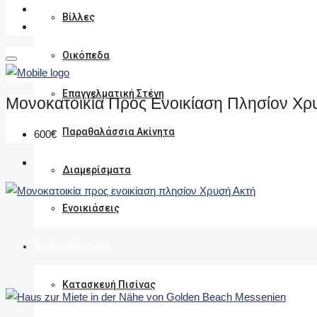
Βίλλες
Οικόπεδα
Επαγγελματική Στέγη
Μονοκατοικία Προς Ενοικίαση Πλησίον Χρ
Παραθαλάσσια Ακίνητα
600€
Διαμερίσματα
Ενοικιάσεις
Αναλαμβάνουμε
Κατασκευή Πισίνας