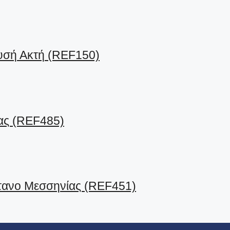
υσή Ακτή (REF150)
ας (REF485)
τανο Μεσσηνίας (REF451)