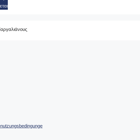
εται
Γαργαλιάνους
enutzungsbedingunge