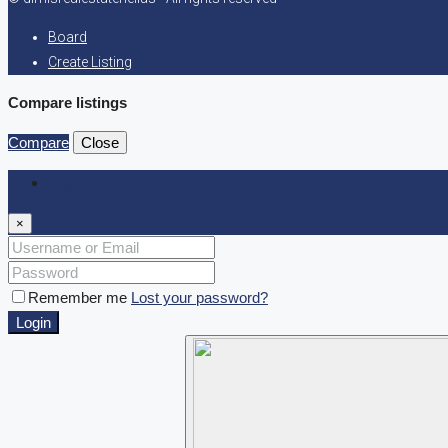
Board
Create Listing
Compare listings
Compare
Close
Login
×
Remember me
Lost your password?
Login