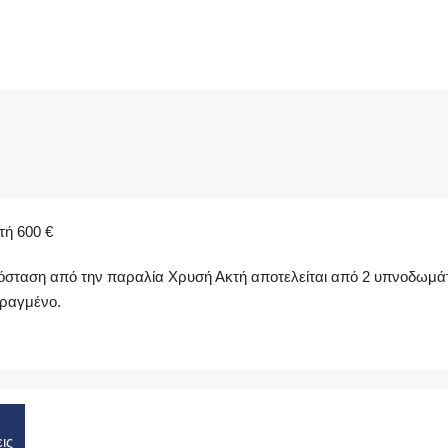
τή 600 €
όσταση από την παραλία Χρυσή Ακτή αποτελείται από 2 υπνοδωμάτια
φραγμένο.
ις