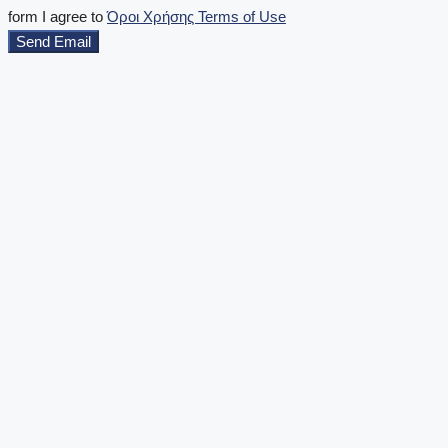
form I agree to
Όροι Χρήσης Terms of Use
Send Email