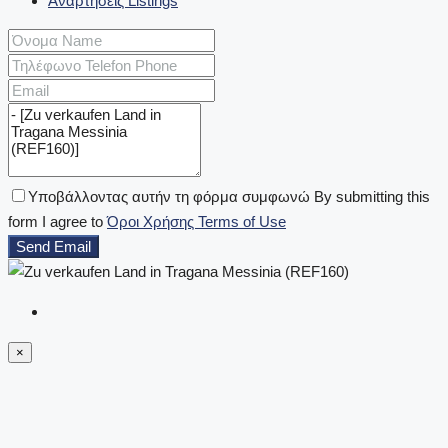
Αναρτήσεις Listings
Υποβάλλοντας αυτήν τη φόρμα συμφωνώ By submitting this
form I agree to
Όροι Χρήσης Terms of Use
Send Email
×