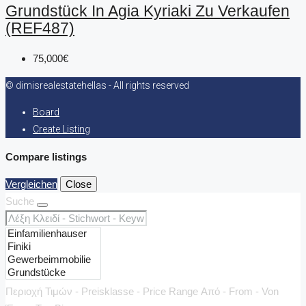
Grundstück In Agia Kyriaki Zu Verkaufen
(REF487)
75,000€
© dimisrealestatehellas - All rights reserved
Board
Create Listing
Compare listings
Vergleichen
Close
Suche
Περιοχή Τιμών - Preisklasse - Price Range
Από - From - Von