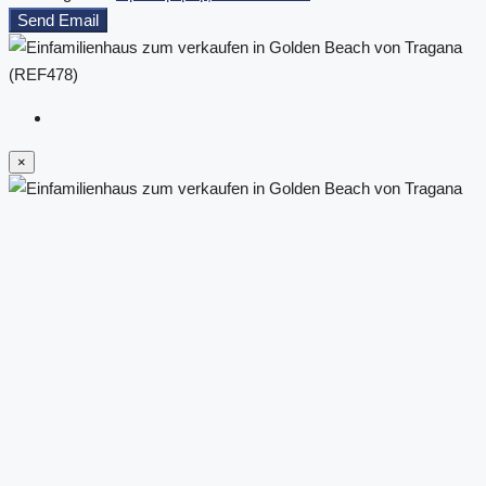
Send Email
×