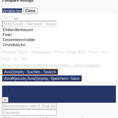
Compare listings
Vergleichen
Close
Suche
Περιοχή Τιμών - Preisklasse - Price Range
Από - From - Von
Έως - To - Bis
Άλλες παροχές - Andere Eigenschaften - Other Features
Αναζήτηση - Suchen - Search
Αποθήκευση Αναζήτησης -Speichern -Save
Anmeldung
×